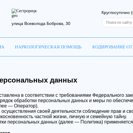
Сестрорецк
Круглосуточно 
улица Всеволода Боброва, 30
МА
НАРКОЛОГИЧЕСКАЯ ПОМОЩЬ
КОДИРОВАНИЕ ОТ
приём
 резюме
персональных данных
тавлена в соответствии с требованиями Федерального зак
Ваш телефон
Ваш телефон
аша заявка отправле
орядок обработки персональных данных и меры по обеспеч
лее — Оператор).
 осуществления своей деятельности соблюдение прав и сво
косновенность частной жизни, личную и семейную тайну.
врач свяжется с вами в самое ближайшее в
тки персональных данных (далее — Политика) применяется