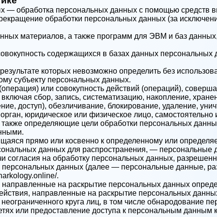
тике
ых — обработка персональных данных с помощью средств в
екращение обработки персональных данных (за исключени
 кнопку 'Запись на приём' вы соглашаетесь
с
нных материалов, а также программ для ЭВМ и баз данных,
ой конфеденциальности
ая кнопку 'Отправить резюме' вы соглашаетесь
данного сайта
с
Вернуться на главную
овокупность содержащихся в базах данных персональных 
тикой конфеденциальности
данного сайта
 результате которых невозможно определить без использ
ому субъекту персональных данных.
(операция) или совокупность действий (операций), соверш
включая сбор, запись, систематизацию, накопление, хранен
ние, доступ), обезличивание, блокирование, удаление, ун
орган, юридическое или физическое лицо, самостоятельно 
 также определяющие цели обработки персональных данных
нными.
яся прямо или косвенно к определенному или определяемом
ональных данных для распространения, — персональные да
чи согласия на обработку персональных данных, разрешен
о персональных данных (далее — персональные данные, ра
arkology.online/.
 направленные на раскрытие персональных данных опреде
ействия, направленные на раскрытие персональных данных
неограниченного круга лиц, в том числе обнародование п
ях или предоставление доступа к персональным данным к