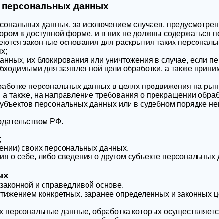
в персональных данных
сональных данных, за исключением случаев, предусмотр
ром в доступной форме, и в них не должны содержаться п
меются законные основания для раскрытия таких персонал
х;
данных, их блокирования или уничтожения в случае, если
бходимыми для заявленной цели обработки, а также прини
аботке персональных данных в целях продвижения на рынке
, а также, на направление требования о прекращении обра
субъектов персональных данных или в судебном порядке н
одательством РФ.
;
ении) своих персональных данных.
я о себе, либо сведения о другом субъекте персональных д
ых
законной и справедливой основе.
стижением конкретных, заранее определенных и законных ц
их персональные данные, обработка которых осуществляетс