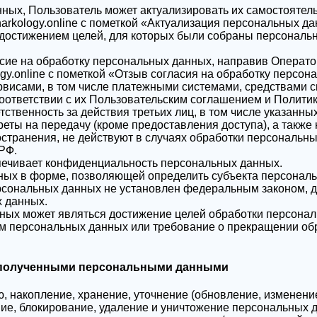
анных, Пользователь может актуализировать их самостояте
arkology.online с пометкой «Актуализация персональных да
 достижением целей, для которых были собраны персональ
асие на обработку персональных данных, направив Операт
gy.online с пометкой «Отзыв согласия на обработку персон
рвисами, в том числе платежными системами, средствами с
оответствии с их Пользовательским соглашением и Полит
тственность за действия третьих лиц, в том числе указанны
еты на передачу (кроме предоставления доступа), а также 
странения, не действуют в случаях обработки персональн
РФ.
печивает конфиденциальность персональных данных.
ных в форме, позволяющей определить субъекта персональн
рсональных данных не установлен федеральным законом, д
х данных.
ных может являться достижение целей обработки персональ
ом персональных данных или требование о прекращении об
с полученными персональными данными
ю, накопление, хранение, уточнение (обновление, изменени
ние, блокирование, удаление и уничтожение персональных 