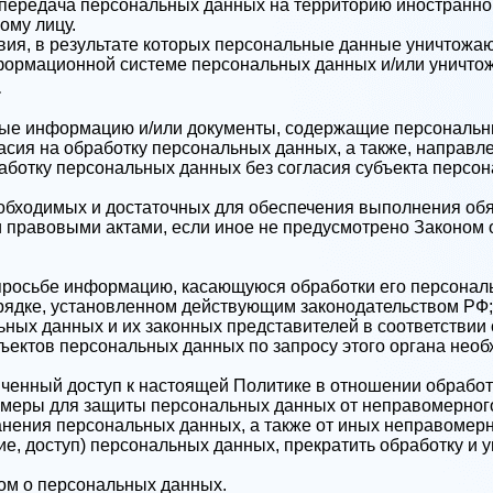
передача персональных данных на территорию иностранного
ому лицу.
вия, в результате которых персональные данные уничтожа
формационной системе персональных данных и/или уничто
а
ные информацию и/или документы, содержащие персональн
асия на обработку персональных данных, а также, направ
ботку персональных данных без согласия субъекта персон
еобходимых и достаточных для обеспечения выполнения об
и правовыми актами, если иное не предусмотрено Законом
 просьбе информацию, касающуюся обработки его персонал
рядке, установленном действующим законодательством РФ;
ьных данных и их законных представителей в соответствии
ъектов персональных данных по запросу этого органа нео
ченный доступ к настоящей Политике в отношении обрабо
меры для защиты персональных данных от неправомерного 
анения персональных данных, а также от иных неправомер
е, доступ) персональных данных, прекратить обработку и 
ом о персональных данных.