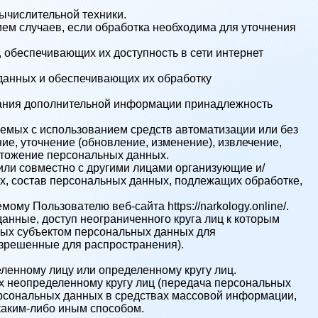
ычислительной техники.
ем случаев, если обработка необходима для уточнения
 обеспечивающих их доступность в сети интернет
данных и обеспечивающих их обработку
ования дополнительной информации принадлежность
аемых с использованием средств автоматизации или без
ие, уточнение (обновление, изменение), извлечение,
ичтожение персональных данных.
или совместно с другими лицами организующие и/
, состав персональных данных, подлежащих обработке,
у Пользователю веб-сайта https://narkology.online/.
нные, доступ неограниченного круга лиц к которым
ных субъектом персональных данных для
зрешенные для распространения).
ленному лицу или определенному кругу лиц.
 неопределенному кругу лиц (передача персональных
ерсональных данных в средствах массовой информации,
аким-либо иным способом.