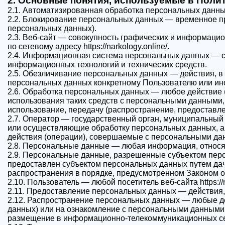
2. Основные понятия, используемые в Поли
2.1. Автоматизированная обработка персональных данн
Прикрепить файл
2.2. Блокирование персональных данных — временное пр
Нажимая
персональных данных).
Запись на приём
2.3. Веб-сайт — совокупность графических и информацио
политик
Нажим
по сетевому адресу https://narkology.online/.
Отправить резюме
2.4. Информационная система персональных данных — с
поли
информационных технологий и технических средств.
2.5. Обезличивание персональных данных — действия, в
персональных данных конкретному Пользователю или ин
2.6. Обработка персональных данных — любое действие 
использования таких средств с персональными данными, 
использование, передачу (распространение, предоставле
2.7. Оператор — государственный орган, муниципальный 
или осуществляющие обработку персональных данных, а
действия (операции), совершаемые с персональными да
2.8. Персональные данные — любая информация, относяща
2.9. Персональные данные, разрешенные субъектом перс
предоставлен субъектом персональных данных путем да
распространения в порядке, предусмотренном Законом 
2.10. Пользователь — любой посетитель веб-сайта https://n
2.11. Предоставление персональных данных — действия,
2.12. Распространение персональных данных — любые д
данных) или на ознакомление с персональными данными 
размещение в информационно-телекоммуникационных сет