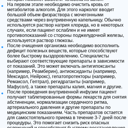
На первом этапе необходимо очистить кровь от
метаболитов алкоголя. Для этого нарколог вводит
большой объем физраствора с мочегонными
средствами через внутривенную капельницу. Обычно
используется раствор натрия хлорида, но в некоторых
случаях, если пациент ослаблен и не имеет
противопоказаний со стороны поджелудочной железы,
используется раствор глюкозы.
После очищения организма необходимо восполнить
дефицит полезных веществ, которые способствуют
более быстрому выздоровлению. Специалисты
выбирают соответствующие препараты в зависимости
от показаний. Это может включать антигипоксанты
(например, Реамберин), антиоксиданты (например,
Мексидол, Нейрокс), гепатопротекторы (например,
Ремаксол, Гептрал), регидратанты (например,
Мафусол), а также препараты калия, магния и другие.
После проведения внутривенной инфузии пациент
получает таблетированные формы лекарств для снятия
абстиненции, нормализации сердечного ритма,
артериального давления и другие препараты по
медицинским показаниям. Часть препаратов остается
для самостоятельного приема в течение 3-7 дней после
процедуры. Это помогает снизить риск опасных
осложнений и способствует быстрому восстановлению