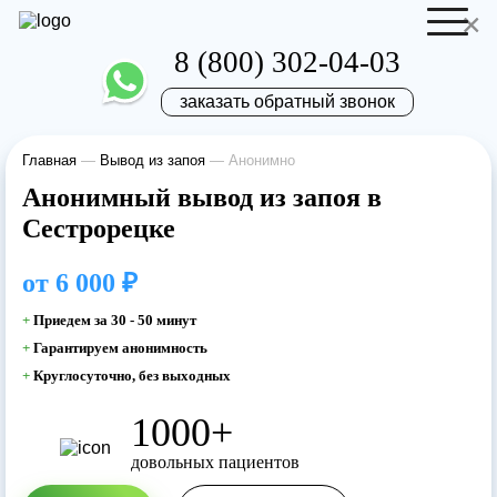
×
8 (800) 302-04-03
заказать обратный звонок
Главная
—
Вывод из запоя
—
Анонимно
Отправить резюме
Запись на приём
Анонимный вывод из запоя в
Сестрорецке
Ваше имя
Ваше имя
от
6 000 ₽
Ваша заявка
+
Приедем за 30 - 50 минут
+
Гарантируем анонимность
отправлена
Ваш телефон
+
Круглосуточно, без выходных
Ваш телефон
1000+
Наш врач свяжется с вами в самое
довольных пациентов
ближайшее время!