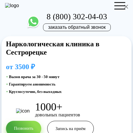
×
8 (800) 302-04-03
заказать обратный звонок
Наркологическая клиника в
Отправить резюме
Запись на приём
Сестрорецке
Ваше имя
Ваше имя
от
3500 ₽
+
Вызов врача за 30 - 50 минут
Ваша заявка
+
Гарантируем анонимность
+
Круглосуточно, без выходных
отправлена
Ваш телефон
Ваш телефон
1000+
довольных пациентов
Наш врач свяжется с вами в самое
ближайшее время!
Позвонить
Запись на приём