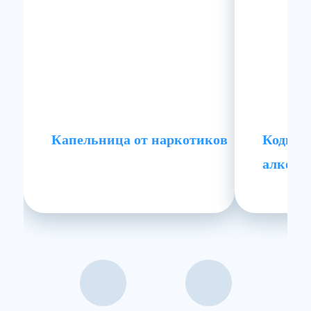
Капельница от наркотиков
Кодиро
алкого