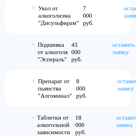
Укол от
7
оста
алкоголизма
000
заяв
"Дисульфирам"
руб.
Подшивка
43
оставить
от алкоголя
000
заявку
"Эспераль"
руб.
Препарат от
8
остави
пьянства
000
заявку
"Алгоминал"
руб.
Таблетки от
18
остави
алкогольной
000
заявку
зависимости
руб.