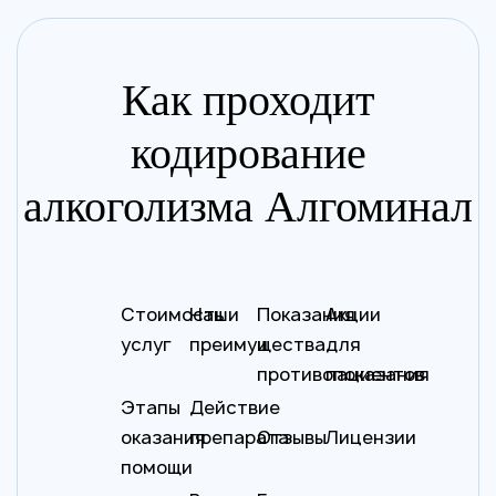
Как проходит
кодирование
алкоголизма Алгоминал
Стоимость
Наши
Показания
Акции
услуг
преимущества
и
для
противопоказания
пациентов
Этапы
Действие
оказания
препарата
Отзывы
Лицензии
помощи