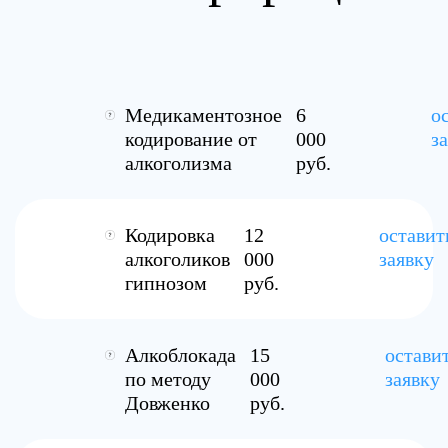
Медикаментозное
6
о
кодирование от
000
з
алкоголизма
руб.
Кодировка
12
оставит
алкоголиков
000
заявку
гипнозом
руб.
Алкоблокада
15
остави
по методу
000
заявку
Довженко
руб.