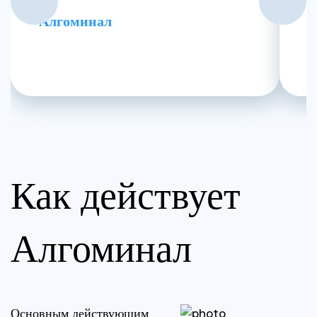
Алгоминал
Д
Как действует
Алгоминал
Основным действующим