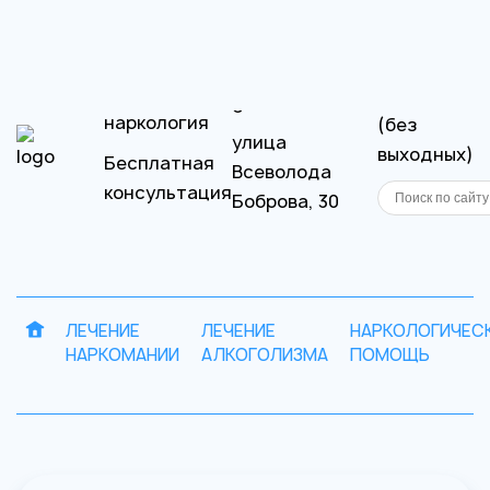
×
Сестрорецк
Частная
Круглосуто
наркология
(без
улица
выходных)
Бесплатная
Всеволода
консультация
Боброва, 30
Запись
Отправить
на
резюме
ЛЕЧЕНИЕ
ЛЕЧЕНИЕ
НАРКОЛОГИЧЕС
НАРКОМАНИИ
АЛКОГОЛИЗМА
ПОМОЩЬ
Ваша
приём
заявка
Ваше имя