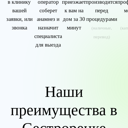
в клинику
оператор
приезжает
производится
про
вашей
соберет
к вам на
перед
м
заявки, или
анамнез и
дом за 30
процедурами
звонка
назначит
минут
(наличные,
(ка
специалиста
перевод)
для выезда
Наши
преимущества в