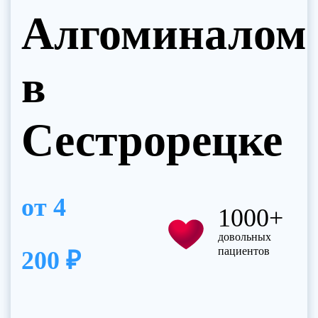
Алгоминалом
в
Сестрорецке
от
4
1000+
довольных
пациентов
200 ₽