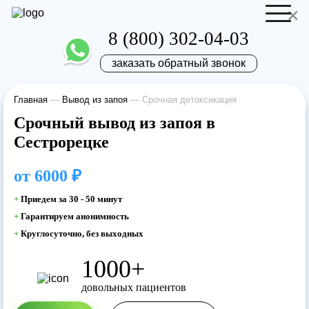
×
8 (800) 302-04-03
заказать обратный звонок
Главная
—
Вывод из запоя
—
Срочная детоксикация
Отправить резюме
Запись на приём
Срочный вывод из запоя в
Сестрорецке
Ваше имя
Ваше имя
от
6000 ₽
Ваша заявка
+
Приедем за 30 - 50 минут
+
Гарантируем анонимность
отправлена
Ваш телефон
+
Круглосуточно, без выходных
Ваш телефон
1000+
Наш врач свяжется с вами в самое
довольных пациентов
ближайшее время!