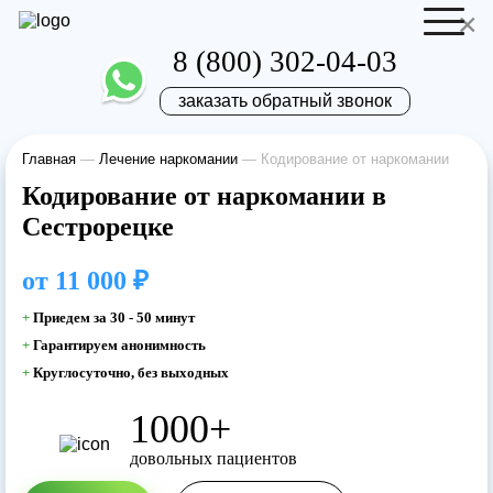
×
8 (800) 302-04-03
заказать обратный звонок
Главная
—
Лечение наркомании
—
Кодирование от наркомании
Отправить резюме
Запись на приём
Кодирование от наркомании в
Сестрорецке
Ваше имя
Ваше имя
от
11 000 ₽
Ваша заявка
+
Приедем за 30 - 50 минут
+
Гарантируем анонимность
отправлена
Ваш телефон
+
Круглосуточно, без выходных
Ваш телефон
1000+
Наш врач свяжется с вами в самое
довольных пациентов
ближайшее время!