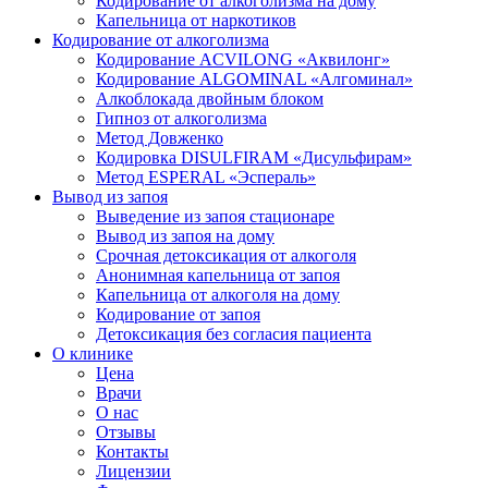
Кодирование от алкоголизма на дому
Капельница от наркотиков
Кодирование от алкоголизма
Кодирование ACVILONG «Аквилонг»
Кодирование ALGOMINAL «Алгоминал»
Алкоблокада двойным блоком
Гипноз от алкоголизма
Метод Довженко
Кодировка DISULFIRAM «Дисульфирам»
Метод ESPERAL «Эспераль»
Вывод из запоя
Выведение из запоя стационаре
Вывод из запоя на дому
Срочная детоксикация от алкоголя
Анонимная капельница от запоя
Капельница от алкоголя на дому
Кодирование от запоя
Детоксикация без согласия пациента
О клинике
Цена
Врачи
О нас
Отзывы
Контакты
Лицензии