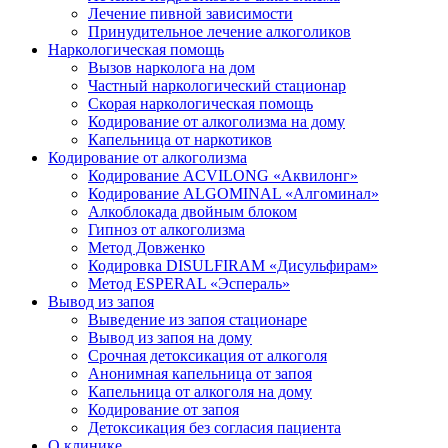
Лечение пивной зависимости
Принудительное лечение алкоголиков
Наркологическая помощь
Вызов нарколога на дом
Частный наркологический стационар
Скорая наркологическая помощь
Кодирование от алкоголизма на дому
Капельница от наркотиков
Кодирование от алкоголизма
Кодирование ACVILONG «Аквилонг»
Кодирование ALGOMINAL «Алгоминал»
Алкоблокада двойным блоком
Гипноз от алкоголизма
Метод Довженко
Кодировка DISULFIRAM «Дисульфирам»
Метод ESPERAL «Эспераль»
Вывод из запоя
Выведение из запоя стационаре
Вывод из запоя на дому
Срочная детоксикация от алкоголя
Анонимная капельница от запоя
Капельница от алкоголя на дому
Кодирование от запоя
Детоксикация без согласия пациента
О клинике