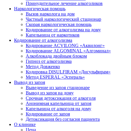
Принудительное лечение алкоголиков
Наркологическая помощь
Вызов нарколога на дом
Частный наркологический стационар
Скорая наркологическая помощь
Кодирование от алкоголизма на дому
Капельница от наркотиков
Кодирование от алкоголизма
Кодирование ACVILONG «Аквилонг»
Кодирование ALGOMINAL «Алгоминал»
Алкоблокада двойным блоком
Гипноз от алкоголизма
Метод Довженко
Кодировка DISULFIRAM «Дисульфирам»
Метод ESPERAL «Эспераль»
Вывод из запоя
Выведение из запоя стационаре
Вывод из запоя на дому
Срочная детоксикация от алкоголя
Анонимная капельница от запоя
Капельница от алкоголя на дому
Кодирование от запоя
Детоксикация без согласия пациента
О клинике
Цена