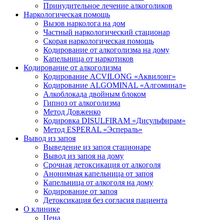
Принудительное лечение алкоголиков
Наркологическая помощь
Вызов нарколога на дом
Частный наркологический стационар
Скорая наркологическая помощь
Кодирование от алкоголизма на дому
Капельница от наркотиков
Кодирование от алкоголизма
Кодирование ACVILONG «Аквилонг»
Кодирование ALGOMINAL «Алгоминал»
Алкоблокада двойным блоком
Гипноз от алкоголизма
Метод Довженко
Кодировка DISULFIRAM «Дисульфирам»
Метод ESPERAL «Эспераль»
Вывод из запоя
Выведение из запоя стационаре
Вывод из запоя на дому
Срочная детоксикация от алкоголя
Анонимная капельница от запоя
Капельница от алкоголя на дому
Кодирование от запоя
Детоксикация без согласия пациента
О клинике
Цена