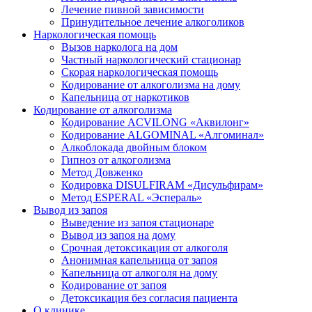
Лечение пивной зависимости
Принудительное лечение алкоголиков
Наркологическая помощь
Вызов нарколога на дом
Частный наркологический стационар
Скорая наркологическая помощь
Кодирование от алкоголизма на дому
Капельница от наркотиков
Кодирование от алкоголизма
Кодирование ACVILONG «Аквилонг»
Кодирование ALGOMINAL «Алгоминал»
Алкоблокада двойным блоком
Гипноз от алкоголизма
Метод Довженко
Кодировка DISULFIRAM «Дисульфирам»
Метод ESPERAL «Эспераль»
Вывод из запоя
Выведение из запоя стационаре
Вывод из запоя на дому
Срочная детоксикация от алкоголя
Анонимная капельница от запоя
Капельница от алкоголя на дому
Кодирование от запоя
Детоксикация без согласия пациента
О клинике