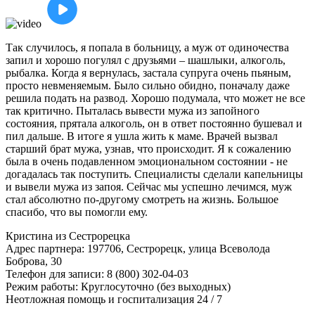
Так случилось, я попала в больницу, а муж от одиночества
запил и хорошо погулял с друзьями – шашлыки, алкоголь,
рыбалка. Когда я вернулась, застала супруга очень пьяным,
просто невменяемым. Было сильно обидно, поначалу даже
решила подать на развод. Хорошо подумала, что может не все
так критично. Пыталась вывести мужа из запойного
состояния, прятала алкоголь, он в ответ постоянно бушевал и
пил дальше. В итоге я ушла жить к маме. Врачей вызвал
старший брат мужа, узнав, что происходит. Я к сожалению
была в очень подавленном эмоциональном состоянии - не
догадалась так поступить. Специалисты сделали капельницы
и вывели мужа из запоя. Сейчас мы успешно лечимся, муж
стал абсолютно по-другому смотреть на жизнь. Большое
спасибо, что вы помогли ему.
Кристина
из Сестрорецка
Адрес партнера:
197706, Сестрорецк, улица Всеволода
Боброва, 30
Телефон для записи:
8 (800) 302-04-03
Режим работы:
Круглосуточно (без выходных)
Неотложная помощь и госпитализация 24 / 7