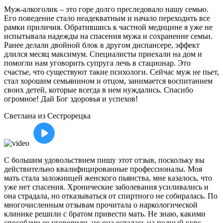
Муж-алкоголик – это горе долго преследовало нашу семью.
Его поведение стало неадекватным и начало переходить все
рамки приличия. Обратившись к частной медицине я уже не
испытывала надежды на спасения мужа и сохранение семьи.
Ранее делали двойной блок в другом диспансере, эффект
длился месяц максимум. Специалисты приехали на дом и
помогли нам уговорить супруга лечь в стационар. Это
счастье, что существуют такие психологи. Сейчас муж не пьет,
стал хорошим семьянином и отцом, занимается воспитанием
своих детей, которые всегда в нем нуждались. Спасибо
огромное! Дай Бог здоровья и успехов!
Светлана
из Сестрорецка
С большим удовольствием пишу этот отзыв, поскольку вы
действительно квалифицированные профессионалы. Моя
мать стала заложницей женского пьянства, мне казалось, что
уже нет спасения. Хронические заболевания усиливались и
она страдала, но отказываться от спиртного не собиралась. По
многочисленным отзывам прочитала о наркологической
клинике решили с братом привести мать. Не знаю, какими
способами ее уговорили, но она осталась на полный курс.