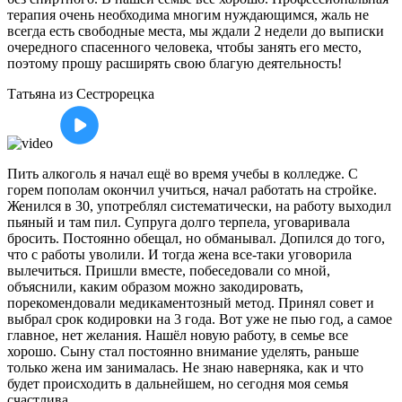
терапия очень необходима многим нуждающимся, жаль не
всегда есть свободные места, мы ждали 2 недели до выписки
очередного спасенного человека, чтобы занять его место,
поэтому прошу расширять свою благую деятельность!
Татьяна
из Сестрорецка
Пить алкоголь я начал ещё во время учебы в колледже. С
горем пополам окончил учиться, начал работать на стройке.
Женился в 30, употреблял систематически, на работу выходил
пьяный и там пил. Супруга долго терпела, уговаривала
бросить. Постоянно обещал, но обманывал. Допился до того,
что с работы уволили. И тогда жена все-таки уговорила
вылечиться. Пришли вместе, побеседовали со мной,
объяснили, каким образом можно закодировать,
порекомендовали медикаментозный метод. Принял совет и
выбрал срок кодировки на 3 года. Вот уже не пью год, а самое
главное, нет желания. Нашёл новую работу, в семье все
хорошо. Сыну стал постоянно внимание уделять, раньше
только жена им занималась. Не знаю наверняка, как и что
будет происходить в дальнейшем, но сегодня моя семья
счастлива.