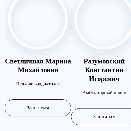
Прикрепить файл
Нажимая
Запись на приём
политик
Нажим
Отправить резюме
поли
Светличная Марина
Разумовский
Михайловна
Константин
Игоревич
Психолог-аддиктолог
Амбулаторный прием
Записаться
Записаться